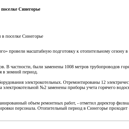
 поселке Синегорье
 в поселке Синегорье
о» провели масштабную подготовку к отопительному сезону в 
в. В частности, были заменены 1008 метров трубопроводов горя
я в зимний период.
борудования электрокотельных. Отремонтированы 12 электрическ
а электрокотельной №2 заменены приборы учета горячего водос
ланированный объем ремонтных работ, - отметил директор фили
ровки персонала. Отопительный период в Синегорье проходит б