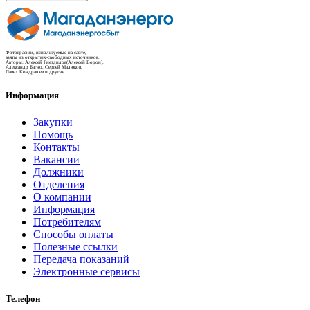
Фотографии, используемые на сайте,
взяты из открытых-свободных источников.
Авторы: Алексей Гнездилов(Алексей Ворон),
Александр Багно, Сергей Малюков,
Павел Кондрашев и другие.
Информация
Закупки
Помощь
Контакты
Вакансии
Должники
Отделения
О компании
Информация
Потребителям
Способы оплаты
Полезные ссылки
Передача показаний
Электронные сервисы
Телефон