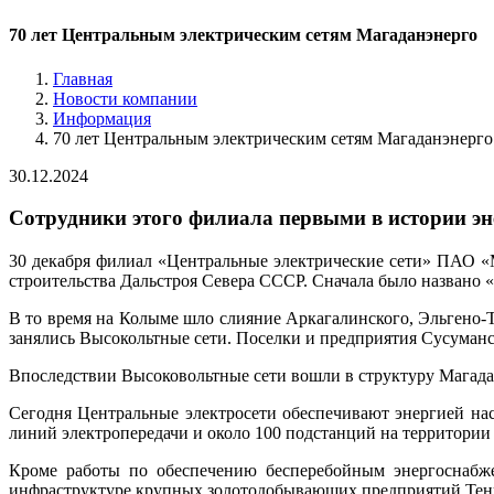
70 лет Центральным электрическим сетям Магаданэнерго
Главная
Новости компании
Информация
70 лет Центральным электрическим сетям Магаданэнерго
30.12.2024
Сотрудники этого филиала первыми в истории эн
30 декабря филиал «Центральные электрические сети» ПАО «М
строительства Дальстроя Севера СССР. Сначала было названо 
В то время на Колыме шло слияние Аркагалинского, Эльгено-
занялись Высокольтные сети. Поселки и предприятия Сусуманск
Впоследствии Высоковольтные сети вошли в структуру Магада
Сегодня Центральные электросети обеспечивают энергией н
линий электропередачи и около 100 подстанций на территории б
Кроме работы по обеспечению бесперебойным энергоснабже
инфраструктуре крупных золотодобывающих предприятий Тень