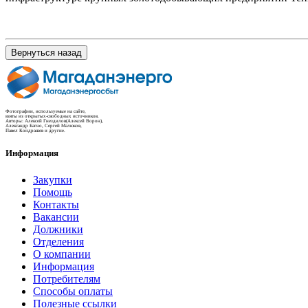
Вернуться назад
Фотографии, используемые на сайте,
взяты из открытых-свободных источников.
Авторы: Алексей Гнездилов(Алексей Ворон),
Александр Багно, Сергей Малюков,
Павел Кондрашев и другие.
Информация
Закупки
Помощь
Контакты
Вакансии
Должники
Отделения
О компании
Информация
Потребителям
Способы оплаты
Полезные ссылки