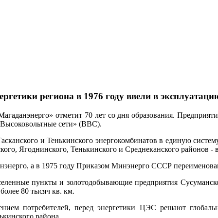
ергетики региона в 1976 году ввели в эксплуатац
агаданэнерго» отметит 70 лет со дня образования. Предприяти
«Высоковольтные сети» (ВВС).
Тасканского и Тенькинского энергокомбинатов в единую систем
ого, Ягоднинского, Тенькинского и Среднеканского районов - в
нэнерго, а в 1975 году Приказом Минэнерго СССР переименова
аселенные пункты и золотодобывающие предприятия Сусуманско
олее 80 тысяч кв. км.
нием потребителей, перед энергетики ЦЭС решают глобаль
кинского района.