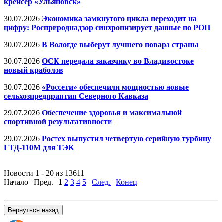
крейсер «Ульяновск»
30.07.2026
Экономика замкнутого цикла переходит на
цифру: Росприроднадзор синхронизирует данные по РОП
30.07.2026
В Вологде выберут лучшего повара страны
30.07.2026
ОСК передала заказчику во Владивостоке
новый краболов
30.07.2026
«Россети» обеспечили мощностью новые
сельхозпредприятия Северного Кавказа
29.07.2026
Обеспечение здоровья и максимальной
спортивной результативности
29.07.2026
Ростех выпустил четвертую серийную турбину
ГТД-110М для ТЭК
Новости 1 - 20 из 13611
Начало | Пред. |
1
2
3
4
5
|
След.
|
Конец
Вернуться назад