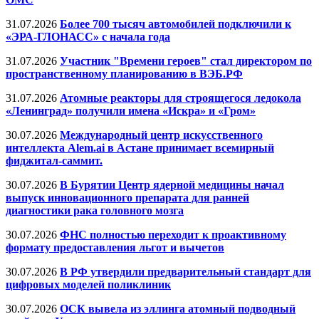
31.07.2026
Более 700 тысяч автомобилей подключили к
«ЭРА-ГЛОНАСС» с начала года
31.07.2026
Участник "Времени героев" стал директором по
пространственному планированию в ВЭБ.РФ
31.07.2026
Атомные реакторы для строящегося ледокола
«Ленинград» получили имена «Искра» и «Гром»
30.07.2026
Международный центр искусственного
интеллекта Alem.ai в Астане принимает всемирный
фиджитал-саммит.
30.07.2026
В Бурятии Центр ядерной медицины начал
выпуск инновационного препарата для ранней
диагностики рака головного мозга
30.07.2026
ФНС полностью переходит к проактивному
формату предоставления льгот и вычетов
30.07.2026
В РФ утвердили предварительный стандарт для
цифровых моделей поликлиник
30.07.2026
ОСК вывела из эллинга атомный подводный