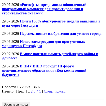
29.07.2026
«Роснефть» представила обновленный
программный комплекс для проектирования и
строительства скважин
29.07.2026
Почти 100% абитуриентов подали заявления в
вузы через Госуслуги
29.07.2026
Перспективные изобретения для умного города
29.07.2026
Новое электросудно для прогулочных
маршрутов Петербурга
29.07.2026
В мире почтили память детей-жертв войны в
Донбассе
29.07.2026
В НИУ ВШЭ пройдет III форум
дополнительного образования «Код компетенций
будущего»
Новости 1 - 20 из 13602
Начало | Пред. |
1
2
3
4
5
|
След.
|
Конец
Вернуться назад