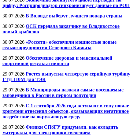
цифру: Росприроднадзор синхронизирует данные по РОП
30.07.2026
В Вологде выберут лучшего повара страны
30.07.2026
ОСК передала заказчику во Владивостоке
новый краболов
30.07.2026
«Россети» обеспечили мощностью новые
сельхозпредприятия Северного Кавказа
29.07.2026
Обеспечение здоровья и максимальной
спортивной результативности
29.07.2026
Ростех выпустил четвертую серийную турбину
ГТД-110М для ТЭК
29.07.2026
В Минприроды назвали самые посещаемые
заповедники в России в первом полугодии
29.07.2026
С 1 сентября 2026 года вступают в силу новые
критерии отнесения объектов, оказывающих негативное
воздействие на окружающую среду
29.07.2026
Физики СПбГУ придумали, как охладить
материалы для электроники свечением