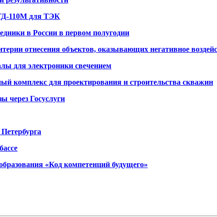
ТД-110М для ТЭК
дники в России в первом полугодии
критерии отнесения объектов, оказывающих негативное возде
лы для электроники свечением
ый комплекс для проектирования и строительства скважин
ы через Госуслуги
 Петербурга
бассе
образования «Код компетенций будущего»