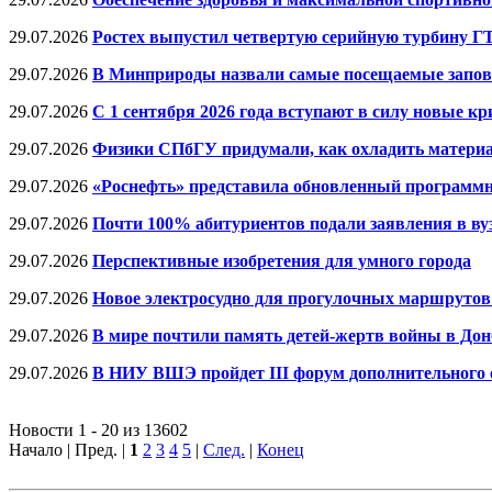
29.07.2026
Ростех выпустил четвертую серийную турбину Г
29.07.2026
В Минприроды назвали самые посещаемые запове
29.07.2026
С 1 сентября 2026 года вступают в силу новые 
29.07.2026
Физики СПбГУ придумали, как охладить материа
29.07.2026
«Роснефть» представила обновленный программн
29.07.2026
Почти 100% абитуриентов подали заявления в вуз
29.07.2026
Перспективные изобретения для умного города
29.07.2026
Новое электросудно для прогулочных маршрутов
29.07.2026
В мире почтили память детей-жертв войны в Дон
29.07.2026
В НИУ ВШЭ пройдет III форум дополнительного 
Новости 1 - 20 из 13602
Начало | Пред. |
1
2
3
4
5
|
След.
|
Конец