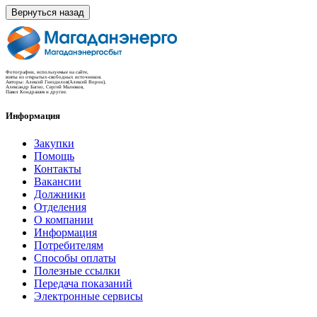
Вернуться назад
Фотографии, используемые на сайте,
взяты из открытых-свободных источников.
Авторы: Алексей Гнездилов(Алексей Ворон),
Александр Багно, Сергей Малюков,
Павел Кондрашев и другие.
Информация
Закупки
Помощь
Контакты
Вакансии
Должники
Отделения
О компании
Информация
Потребителям
Способы оплаты
Полезные ссылки
Передача показаний
Электронные сервисы