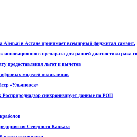
а Alem.ai в Астане принимает всемирный фиджитал-саммит.
 инновационного препарата для ранней диагностики рака го
ту предоставления льгот и вычетов
 цифровых моделей поликлиник
йсер «Ульяновск»
: Росприроднадзор синхронизирует данные по РОП
 краболов
предприятия Северного Кавказа
й результативности