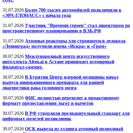
31.07.2026
Более 700 тысяч автомобилей подключили к
«ЭРА-ГЛОНАСС» с начала года
31.07.2026
Участник "Времени героев" стал директором по
пространственному планированию в ВЭБ.РФ
31.07.2026
Атомные реакторы для строящегося ледокола
«Ленинград» получили имена «Искра» и «Гром»
30.07.2026
Международный центр искусственного
интеллекта Alem.ai в Астане принимает всемирный
фиджитал-саммит.
30.07.2026
В Бурятии Центр ядерной медицины начал
выпуск инновационного препарата для ранней
диагностики рака головного мозга
30.07.2026
ФНС полностью переходит к проактивному
формату предоставления льгот и вычетов
30.07.2026
В РФ утвердили предварительный стандарт для
цифровых моделей поликлиник
30.07.2026
ОСК вывела из эллинга атомный подводный