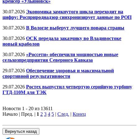
крейсер «Ульяновск»
30.07.2026
Экономика замкнутого цикла переходит на
цифру: Росприроднадзор синхронизирует данные по РОП
30.07.2026
В Вологде выберут лучшего повара страны
30.07.2026
ОСК передала заказчику во Владивостоке
новый краболов
30.07.2026
«Россети» обеспечили мощностью новые
сельхозпредприятия Северного Кавказа
29.07.2026
Обеспечение здоровья и максимальной
спортивной результативности
29.07.2026
Ростех выпустил четвертую серийную турбину
ГТД-110М для ТЭК
Новости 1 - 20 из 13611
Начало | Пред. |
1
2
3
4
5
|
След.
|
Конец
Вернуться назад