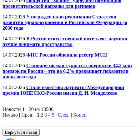
14.07.2026
Общество "Знание" учредило номинацию
просветительской награды для регионов
14.07.2026
Утвержден план реализации Стратегии
развития здравоохранения в Российской Федерации до
2030 года
14.07.2026
В России искусственный интеллект научили
лучше понимать пространство
14.07.2026
ФНС России обновила реестр МСП
14.07.2026
С января по май туристы совершили 34,2 млн
поездок по России ‒ это на 6,2% превышает показатели
прошлого года
14.07.2026
Стали известны лауреаты Международной
премии ЮНЕСКО-России имени Д. И. Менделеева
Новости 1 - 20 из 13506
Начало | Пред. |
1
2
3
4
5
|
След.
|
Конец
Вернуться назад