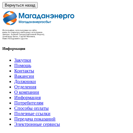
Вернуться назад
Фотографии, используемые на сайте,
взяты из открытых-свободных источников.
Авторы: Алексей Гнездилов(Алексей Ворон),
Александр Багно, Сергей Малюков,
Павел Кондрашев и другие.
Информация
Закупки
Помощь
Контакты
Вакансии
Должники
Отделения
О компании
Информация
Потребителям
Способы оплаты
Полезные ссылки
Передача показаний
Электронные сервисы