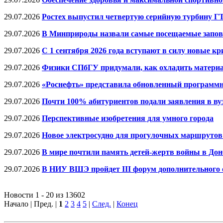
29.07.2026
Ростех выпустил четвертую серийную турбину Г
29.07.2026
В Минприроды назвали самые посещаемые запове
29.07.2026
С 1 сентября 2026 года вступают в силу новые 
29.07.2026
Физики СПбГУ придумали, как охладить материа
29.07.2026
«Роснефть» представила обновленный программн
29.07.2026
Почти 100% абитуриентов подали заявления в вуз
29.07.2026
Перспективные изобретения для умного города
29.07.2026
Новое электросудно для прогулочных маршрутов
29.07.2026
В мире почтили память детей-жертв войны в Дон
29.07.2026
В НИУ ВШЭ пройдет III форум дополнительного 
Новости 1 - 20 из 13602
Начало | Пред. |
1
2
3
4
5
|
След.
|
Конец