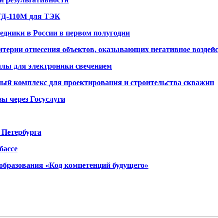
ТД-110М для ТЭК
дники в России в первом полугодии
критерии отнесения объектов, оказывающих негативное возде
лы для электроники свечением
ый комплекс для проектирования и строительства скважин
ы через Госуслуги
 Петербурга
бассе
образования «Код компетенций будущего»