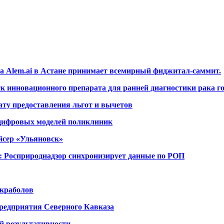
а Alem.ai в Астане принимает всемирный фиджитал-саммит.
 инновационного препарата для ранней диагностики рака го
ту предоставления льгот и вычетов
 цифровых моделей поликлиник
йсер «Ульяновск»
: Росприроднадзор синхронизирует данные по РОП
 краболов
предприятия Северного Кавказа
й результативности