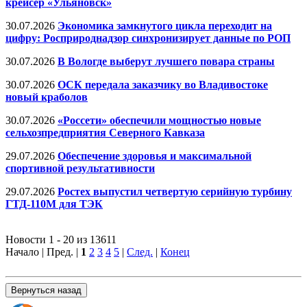
крейсер «Ульяновск»
30.07.2026
Экономика замкнутого цикла переходит на
цифру: Росприроднадзор синхронизирует данные по РОП
30.07.2026
В Вологде выберут лучшего повара страны
30.07.2026
ОСК передала заказчику во Владивостоке
новый краболов
30.07.2026
«Россети» обеспечили мощностью новые
сельхозпредприятия Северного Кавказа
29.07.2026
Обеспечение здоровья и максимальной
спортивной результативности
29.07.2026
Ростех выпустил четвертую серийную турбину
ГТД-110М для ТЭК
Новости 1 - 20 из 13611
Начало | Пред. |
1
2
3
4
5
|
След.
|
Конец
Вернуться назад