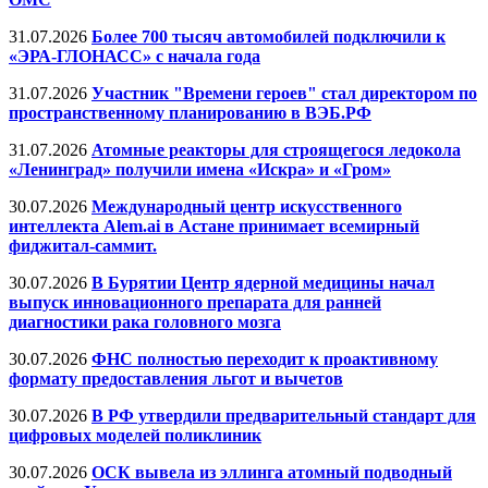
31.07.2026
Более 700 тысяч автомобилей подключили к
«ЭРА-ГЛОНАСС» с начала года
31.07.2026
Участник "Времени героев" стал директором по
пространственному планированию в ВЭБ.РФ
31.07.2026
Атомные реакторы для строящегося ледокола
«Ленинград» получили имена «Искра» и «Гром»
30.07.2026
Международный центр искусственного
интеллекта Alem.ai в Астане принимает всемирный
фиджитал-саммит.
30.07.2026
В Бурятии Центр ядерной медицины начал
выпуск инновационного препарата для ранней
диагностики рака головного мозга
30.07.2026
ФНС полностью переходит к проактивному
формату предоставления льгот и вычетов
30.07.2026
В РФ утвердили предварительный стандарт для
цифровых моделей поликлиник
30.07.2026
ОСК вывела из эллинга атомный подводный