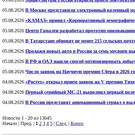
05.08.2026
В Москве представили электронный коленный мо
05.08.2026
«КАМАЗ» принял «Корпоративный демографичес
05.08.2026
Центр Гамалеи разработал прототип онковакцины
05.08.2026
В Татарстане обновят не менее 215 сельских поч
05.08.2026
Продажи новых авто в России за семь месяцев в
05.08.2026
В РФ и ОАЭ нашли способ оптимизировать добыч
05.08.2026
Число заявок на Научную премию Сбера в 2026 го
04.08.2026
«Ростех» открыл прием заявок на V премию Тих
04.08.2026
Первый серийный МС-21 выполнил первый поле
04.08.2026
В России представят анимационный сериал о вы
Новости 1 - 20 из 13645
Начало | Пред. |
1
2
3
4
5
|
След.
|
Конец