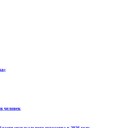
ва»
ов человек
ласти музыкального искусства в 2026 году