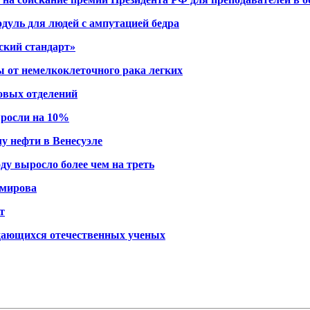
дуль для людей с ампутацией бедра
кий стандарт»
 от немелкоклеточного рака легких
товых отделений
ыросли на 10%
у нефти в Венесуэле
ду выросло более чем на треть
омирова
т
дающихся отечественных ученых