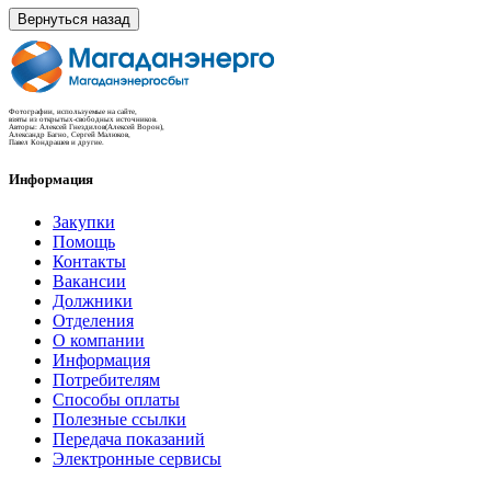
Вернуться назад
Фотографии, используемые на сайте,
взяты из открытых-свободных источников.
Авторы: Алексей Гнездилов(Алексей Ворон),
Александр Багно, Сергей Малюков,
Павел Кондрашев и другие.
Информация
Закупки
Помощь
Контакты
Вакансии
Должники
Отделения
О компании
Информация
Потребителям
Способы оплаты
Полезные ссылки
Передача показаний
Электронные сервисы