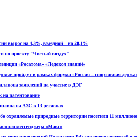
и вырос на 4,3%, въездной – на 20,1%
и по проекту "Чистый воздух"
педиции «Росатома» «Ледокол знаний»
рвые пройдут в рамках форума «Россия – спортивная держа
миллиона заявлений на участие в ДЭГ
к на патентование
плива на АЗС в 13 регионах
собо охраняемые природные территории посетили 11 миллион
помощью мессенджера «Макс»
а соискание премий Президента РФ для преподавателей в об