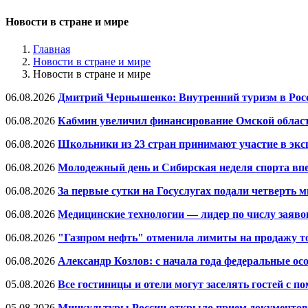
Новости в стране и мире
Главная
Новости в стране и мире
Новости в стране и мире
06.08.2026
Дмитрий Чернышенко: Внутренний туризм в Росси
06.08.2026
Кабмин увеличил финансирование Омской област
06.08.2026
Школьники из 23 стран принимают участие в экс
06.08.2026
Молодежный день и Сибирская неделя спорта впе
06.08.2026
За первые сутки на Госуслугах подали четверть 
06.08.2026
Медицинские технологии — лидер по числу заяво
06.08.2026
"Газпром нефть" отменила лимиты на продажу то
06.08.2026
Александр Козлов: с начала года федеральные о
05.08.2026
Все гостиницы и отели могут заселять гостей с 
05.08.2026
Минкультуры России открыло прием документов н