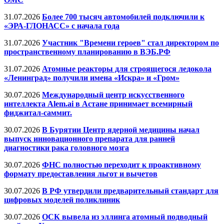
31.07.2026
Более 700 тысяч автомобилей подключили к
«ЭРА-ГЛОНАСС» с начала года
31.07.2026
Участник "Времени героев" стал директором по
пространственному планированию в ВЭБ.РФ
31.07.2026
Атомные реакторы для строящегося ледокола
«Ленинград» получили имена «Искра» и «Гром»
30.07.2026
Международный центр искусственного
интеллекта Alem.ai в Астане принимает всемирный
фиджитал-саммит.
30.07.2026
В Бурятии Центр ядерной медицины начал
выпуск инновационного препарата для ранней
диагностики рака головного мозга
30.07.2026
ФНС полностью переходит к проактивному
формату предоставления льгот и вычетов
30.07.2026
В РФ утвердили предварительный стандарт для
цифровых моделей поликлиник
30.07.2026
ОСК вывела из эллинга атомный подводный