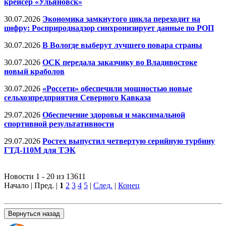
крейсер «Ульяновск»
30.07.2026
Экономика замкнутого цикла переходит на
цифру: Росприроднадзор синхронизирует данные по РОП
30.07.2026
В Вологде выберут лучшего повара страны
30.07.2026
ОСК передала заказчику во Владивостоке
новый краболов
30.07.2026
«Россети» обеспечили мощностью новые
сельхозпредприятия Северного Кавказа
29.07.2026
Обеспечение здоровья и максимальной
спортивной результативности
29.07.2026
Ростех выпустил четвертую серийную турбину
ГТД-110М для ТЭК
Новости 1 - 20 из 13611
Начало | Пред. |
1
2
3
4
5
|
След.
|
Конец
Вернуться назад