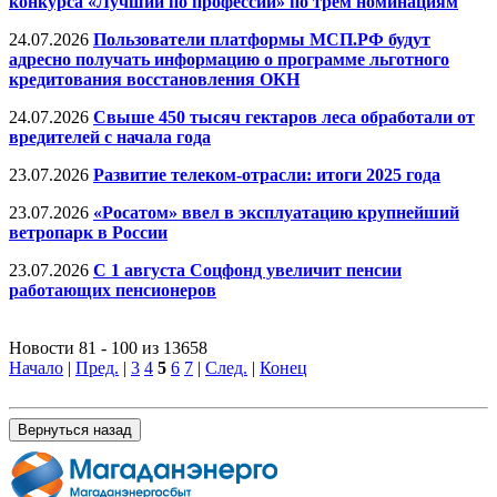
конкурса «Лучший по профессии» по трем номинациям
24.07.2026
Пользователи платформы МСП.РФ будут
адресно получать информацию о программе льготного
кредитования восстановления ОКН
24.07.2026
Свыше 450 тысяч гектаров леса обработали от
вредителей с начала года
23.07.2026
Развитие телеком-отрасли: итоги 2025 года
23.07.2026
«Росатом» ввел в эксплуатацию крупнейший
ветропарк в России
23.07.2026
С 1 августа Соцфонд увеличит пенсии
работающих пенсионеров
Новости 81 - 100 из 13658
Начало
|
Пред.
|
3
4
5
6
7
|
След.
|
Конец
Вернуться назад