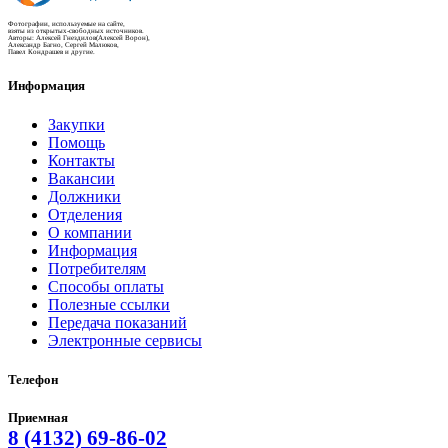
Фотографии, используемые на сайте,
взяты из открытых-свободных источников.
Авторы: Алексей Гнездилов(Алексей Ворон),
Александр Багно, Сергей Малюков,
Павел Кондрашев и другие.
Информация
Закупки
Помощь
Контакты
Вакансии
Должники
Отделения
О компании
Информация
Потребителям
Способы оплаты
Полезные ссылки
Передача показаний
Электронные сервисы
Телефон
Приемная
8 (4132) 69-86-02